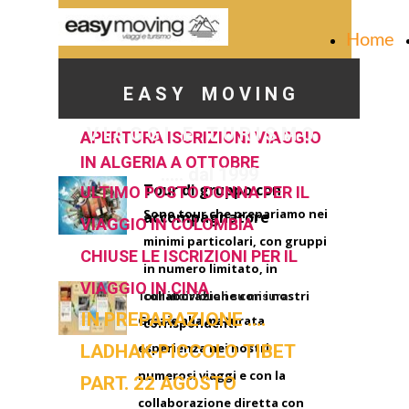
Home
E A S Y M O V I N G
V I A G G I E T U R I S M O
APERTURA ISCRIZIONI VIAGGIO
IN ALGERIA A OTTOBRE
….. dal 1999
Tour di gruppo con
ULTIMO POSTO DONNA PER IL
Sono tour che prepariamo nei
accompagnatore
VIAGGIO IN COLOMBIA
minimi particolari, con gruppi
CHIUSE LE ISCRIZIONI PER IL
in numero limitato, in
VIAGGIO IN CINA
collaborazione con i nostri
Tour individuali su misura
IN PREPARAZIONE ….
Grazie alla maturata
corrispondenti
LADHAK-PICCOLO TIBET
esperienza nei nostri
numerosi viaggi e con la
PART. 22 AGOSTO
collaborazione diretta con